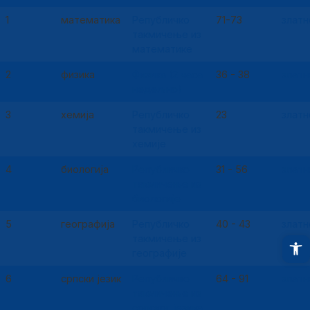
1
математика
Републичко
71-73
златн
такмичење из
математике
2
физика
Физика (2 часа
36 - 38
златн
недељно)
3
хемија
Републичко
23
златн
такмичење из
хемије
4
биологија
Републичко
31 - 56
златн
такмичење из
биологије
5
географија
Републичко
40 - 43
златн
O
такмичење из
географије
6
српски језик
Републичко
64 - 91
златн
такмичење из
српског језика