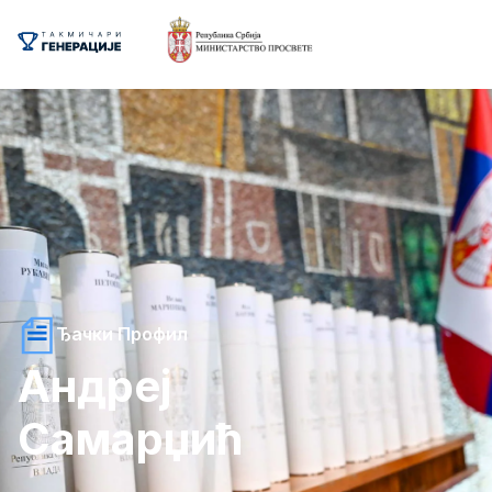
Ђачки Профил
Андреј
Самарџић