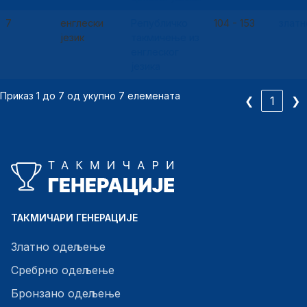
7
енглески
Републичко
104 - 153
златн
језик
такмичење из
енглеског
језика
Приказ 1 до 7 од укупно 7 елемената
❮
1
❯
ТАКМИЧАРИ ГЕНЕРАЦИЈЕ
Златно одељење
Сребрно одељење
Бронзано одељење