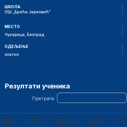
ШКОЛА
ОШ „Браћа Јерковић”
МЕСТО
Чукарица, Београд
ОДЕЉЕЊЕ
златно
Резултати ученика
Претрага:
Редни
Предмет
Назив
Дељени
Оде
број
такмичења
ранг