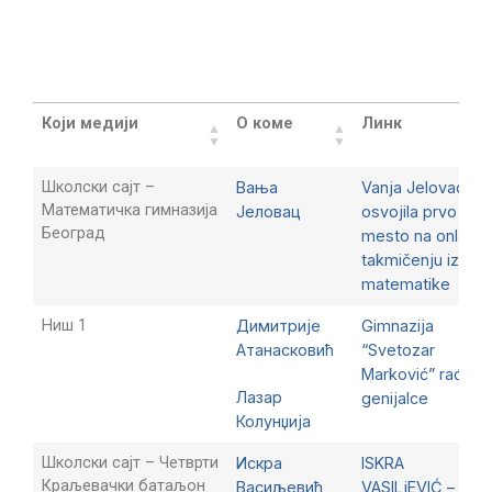
Search:
Који медији
О коме
Линк
Школски сајт –
Вања
Vanja Jelovac
Математичка гимназија
Јеловац
osvojila prvo
Београд
mesto na onlajn
takmičenju iz
matematike
Ниш 1
Димитрије
Gimnazija
Атанасковић
“Svetozar
Marković” rađa
Лазар
genijalce
Колунџија
Школски сајт – Четврти
Искра
ISKRA
Краљевачки батаљон
Васиљевић
VASILjEVIĆ –