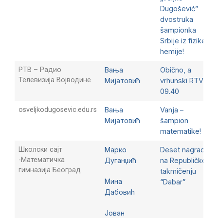
Dugošević”
dvostruka
šampionka
Srbije iz fizike i
hemije!
РТВ – Радио
Вања
Obično, a
Телевизија Војводине
Мијатовић
vrhunski RTV1 u
09.40
osveljkodugosevic.edu.rs
Вања
Vanja –
Мијатовић
šampion
matematike!
Школски сајт
Марко
Deset nagrada
-Математичка
Дуганџић
na Republičkom
гимназија Београд
takmičenju
Мина
“Dabar”
Дабовић
Јован