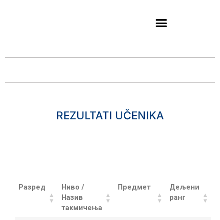
REZULTATI UČENIKA
Search:
Разред
Ниво /
Предмет
Дељени
Назив
ранг
такмичења