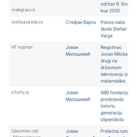
održan 8. Sova
maliigraci.rs
kup 2020
svetisava.edu.rs
Стефан Варга
Ponos naše
škole Stefan
Varga
НГ портал
Јован
Negotinac
Милошевић
Jovan Milošević
drugi na
državnom
takmicenju iz
matematike
n1info.rs
Јован
SBB fondacija
Милошевић
predstavila
četvrtu
generaciju
stipendista
Школски сајт
Јован
Prolećna runda