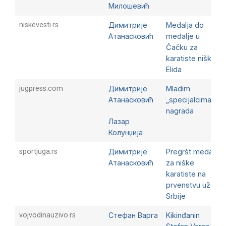
Милошевић
niskevesti.rs
Димитрије
Medalja do
Атанасковић
medalje u
Čačku za
karatiste niškog
Elida
jugpress.com
Димитрије
Mladim
Атанасковић
„specijalcima“ 8
nagrada
Лазар
Колунџија
sportjuga.rs
Димитрије
Pregršt medalja
Атанасковић
za niške
karatiste na
prvenstvu uže
Srbije
vojvodinauzivo.rs
Стефан Варга
Kikinđanin