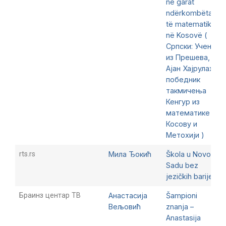
në garat
ndërkombëtare
të matematikës
në Kosovë (
Српски: Ученик
из Прешева,
Ајан Хајрулаху,
победник
такмичења
Кенгур из
математике на
Косову и
Метохији )
rts.rs
Мила Ђокић
Škola u Novom
Sadu bez
jezičkih barijera
Браинз центар ТВ
Анастасија
Šampioni
Вељовић
znanja –
Anastasija