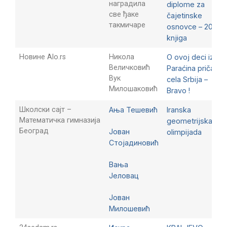
наградила
diplome za
све ђаке
čajetinske
такмичаре
osnovce – 200
knjiga
Новине Alo.rs
Никола
O ovoj deci iz
Величковић
Paraćina priča
Вук
cela Srbija –
Милошаковић
Bravo !
Школски сајт –
Ања Тешевић
Iranska
Математичка гимназија
geometrijska
Београд
Јован
olimpijada
Стојадиновић
Вања
Јеловац
Јован
Милошевић