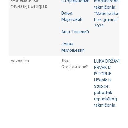
-Математичка
Стојадиновић
međunarodnog
гимназија Београд
takmičenja
Вања
“Matematika
Мијатовић
bez granica”
2023
Ања Тешевић
Јован
Милошевић
novosti.rs
Лука
LUKA DRŽAVNI
Стојадиновић
PRVAK IZ
ISTORIJE:
Učenik iz
Stubice
pobednik
republičkog
takmičenja
Showing 1 to 44 of 44 entries