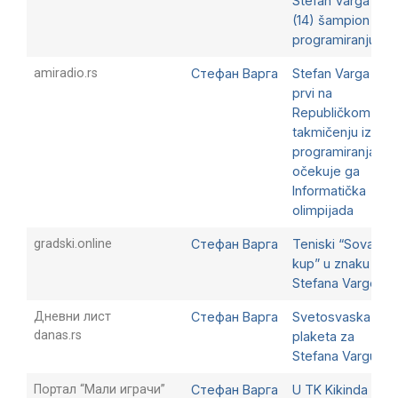
Stefan Varga
(14) šampion u
programiranju
amiradio.rs
Стефан Варга
Stefan Varga
prvi na
Republičkom
takmičenju iz
programiranja,
očekuje ga
Informatička
olimpijada
gradski.online
Стефан Варга
Teniski “Sova
kup” u znaku
Stefana Varge
Дневни лист
Стефан Варга
Svetosvaska
danas.rs
plaketa za
Stefana Vargu
Портал “Мали играчи”
Стефан Варга
U TK Kikinda