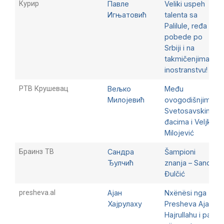
Курир
Павле
Veliki uspeh
Игњатовић
talenta sa
Palilule, ređa
pobede po
Srbiji i na
takmičenjima u
inostranstvu!
РТВ Крушевац
Вељко
Među
Милојевић
ovogodišnjim
Svetosavskim
đacima i Veljko
Milojević
Браинз ТВ
Сандра
Šampioni
Ђулчић
znanja – Sandra
Đulčić
presheva.al
Ајан
Nxënësi nga
Хајрулаху
Presheva Ajan
Hajrullahu i pari