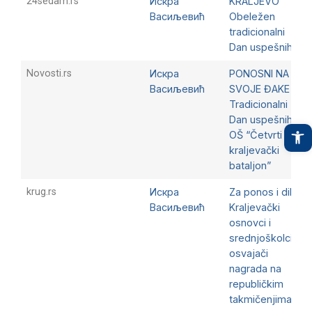
24sedam.rs
Искра
KRALJEVO
Васиљевић
Obeležen
tradicionalni
Dan uspešnih
Novosti.rs
Искра
PONOSNI NA
Васиљевић
SVOJE ĐAKE
Tradicionalni
Dan uspešnih u
O
OŠ “Četvrti
kraljevački
bataljon”
krug.rs
Искра
Za ponos i diku:
Васиљевић
Kraljevački
osnovci i
srednjoškolci –
osvajači
nagrada na
republičkim
takmičenjima