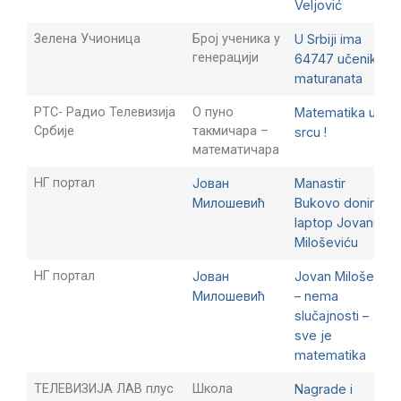
Veljović
Зелена Учионица
Број ученика у
U Srbiji ima
генерацији
64747 učenika
maturanata
РТС- Радио Телевизија
О пуно
Matematika u
Србије
такмичара –
srcu !
математичара
НГ портал
Јован
Manastir
Милошевић
Bukovo donirao
laptop Jovanu
Miloševiću
НГ портал
Јован
Jovan Milošević
Милошевић
– nema
slučajnosti –
sve je
matematika
ТЕЛЕВИЗИЈА ЛАВ плус
Школа
Nagrade i