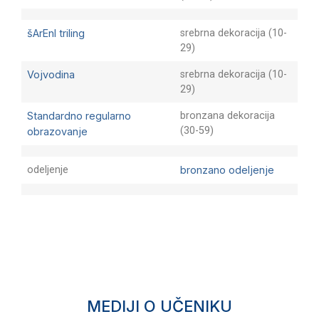
šArEnI triling
srebrna dekoracija (10-
29)
Vojvodina
srebrna dekoracija (10-
29)
Standardno regularno
bronzana dekoracija
(30-59)
obrazovanje
odeljenje
bronzano odeljenje
Showing 1 to 13 of 13 entries
‹
1
›
MEDIJI O UČENIKU