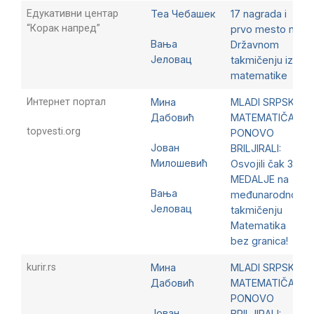
Едукативни центар
Теа Чебашек
17 nagrada i
“Корак напред”
prvo mesto na
Вања
Državnom
Јеловац
takmičenju iz
matematike
Интернет портал
Мина
MLADI SRPSKI
Дабовић
MATEMATIČARI
topvesti.org
PONOVO
Јован
BRILJIRALI:
Милошевић
Osvojili čak 32
MEDALJE na
Вања
međunarodnom
Јеловац
takmičenju
Matematika
bez granica!
kurir.rs
Мина
MLADI SRPSKI
Дабовић
MATEMATIČARI
PONOVO
Јован
BRILJIRALI: