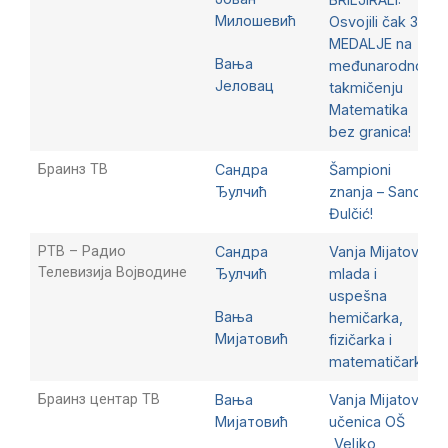
Милошевић
Osvojili čak 32
MEDALJE na
Вања
međunarodnom
Јеловац
takmičenju
Matematika
bez granica!
Браинз ТВ
Сандра
Šampioni
Ђулчић
znanja – Sandra
Đulčić!
РТВ – Радио
Сандра
Vanja Mijatović,
Телевизија Војводине
Ђулчић
mlada i
uspešna
Вања
hemičarka,
Мијатовић
fizičarka i
matematičarka
Браинз центар ТВ
Вања
Vanja Mijatović
Мијатовић
učenica OŠ
„Veljko