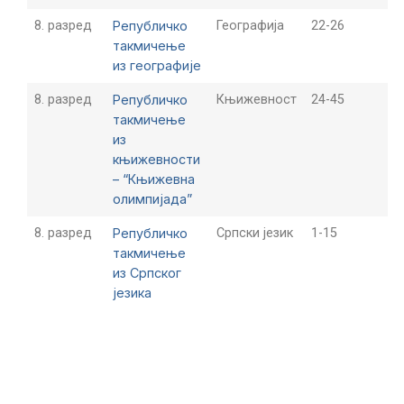
8. разред
Републичко
Географија
22-26
такмичење
из географије
8. разред
Републичко
Књижевност
24-45
такмичење
из
књижевности
– “Књижевна
олимпијада”
8. разред
Републичко
Српски језик
1-15
такмичење
из Српског
језика
Showing 1 to 4 of 4 entries
‹
1
›