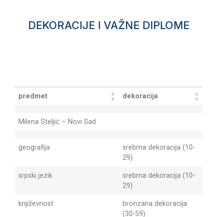
DEKORACIJE I VAŽNE DIPLOME
Search:
predmet
dekoracija
Milena Steljić – Novi Sad
geografija
srebrna dekoracija (10-
29)
srpski jezik
srebrna dekoracija (10-
29)
književnost
bronzana dekoracija
(30-59)