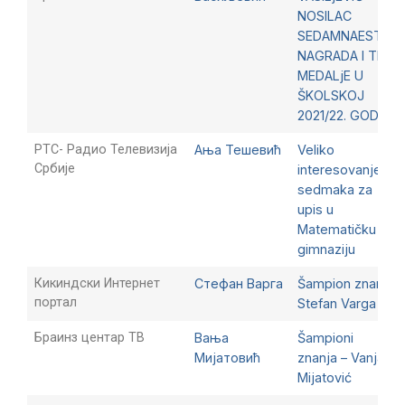
NOSILAC
SEDAMNAEST
NAGRADA I TRI
MEDALjE U
ŠKOLSKOJ
2021/22. GODINI
РТС- Радио Телевизија
Ања Тешевић
Veliko
Србије
interesovanje
sedmaka za
upis u
Matematičku
gimnaziju
Кикиндски Интернет
Стефан Варга
Šampion znanja
портал
Stefan Varga
Браинз центар ТВ
Вања
Šampioni
Мијатовић
znanja – Vanja
Mijatović