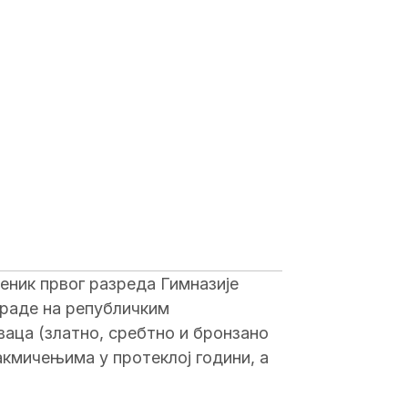
еник првог разреда Гимназије
граде на републичким
ваца (златно, сребтно и бронзано
кмичењима у протеклој години, а