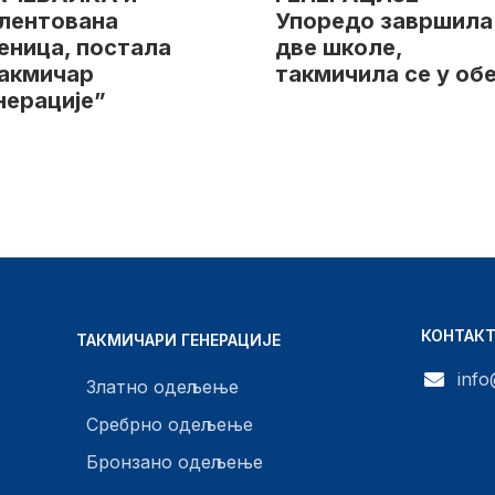
лентована
Упоредо завршила
еница, постала
две школе,
акмичар
такмичила се у об
нерације”
КОНТАК
ТАКМИЧАРИ ГЕНЕРАЦИЈЕ
info
Златно одељење
Сребрно одељење
Бронзано одељење