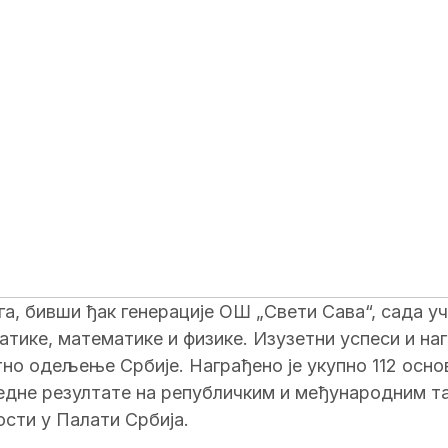
а, бивши ђак генерације ОШ „Свети Сава“, сада уч
тике, математике и физике. Изузетни успеси и на
тно одељење Србије. Награђено је укупно 112 осно
едне резултате на републичким и међународним та
ости у Палати Србија.