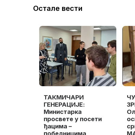
Остале вести
ТАКМИЧАРИ
ЧУ
ГЕНЕРАЦИЈЕ:
З
Министарка
Ол
просвете у посети
ос
ђацима –
ср
победницима
М