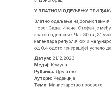
J. Црногорац
У ЗЛАТНОМ ОДЕЉЕЊУ ТРИ ЂАК
Златно одељење најбољих такмичара
Новог Сада. Иначе, Стефан je међу 
златно одељење. Чак 30 од 31 уч
календара републичких и међународ
од 0,4 одсто генерације) успело 
Датум:
21.12.2023.
Медиј:
Комуна
Рубрика:
Друштво
Аутори:
Редакција
Теме:
Министарство просвете