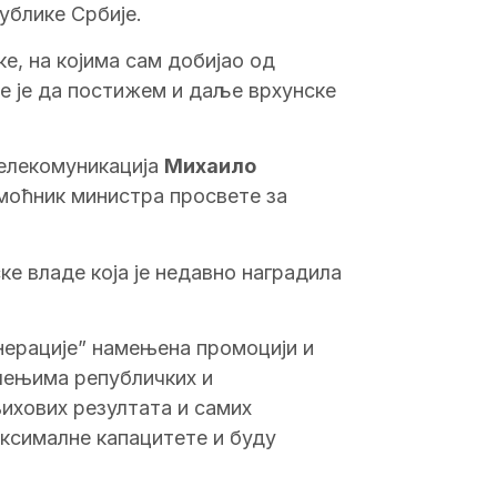
ублике Србије.
е, на којима сам добијао од
е je да постижем и даље врхунске
телекомуникација
Михаило
моћник министра просвете за
ке владе која je недавно наградила
нерације” намењена промоцији и
ичењима републичких и
ихових резултата и самих
аксималне капацитете и буду