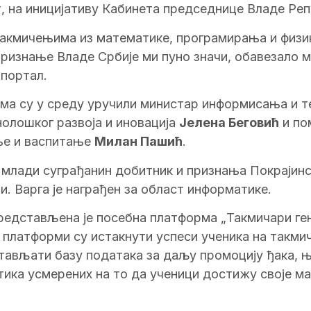
, на иницијативу Кабинета председнице Владе Реп
такмичењима из математике, програмирања и физик
признање Владе Србије ми пуно значи, обавезало м
 портал.
има су у среду уручили министар информисања и 
нолошког развоја и иновација
Јелена Беговић
и по
ње и васпитање
Милан Пашић
.
, млади суграђанин добитник и признања Покрајинс
и. Варга je награђен за област информатике.
редстављена je посебна платформа „Такмичари ге
 платформи су истакнути успеси ученика на такм
ављати базу података за даљу промоцију ђака, њ
тика усмерених на то да ученици достижу своје м