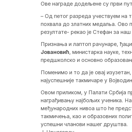
Ове награде додељене су први пут
– Од петог разреда учествуем на 
похвала до златних медальа. Ово 
резултате- рекао je Стефан за наш
Признања и лаптоп рачунаре, ђац
Joвановић
, министарка науке, тех
предшколско и основно образова
Поменимо и то да je овај изузетан
најуспешније такмичаре у Војводин
Овом приликом, у Палати Србија п
награђивању најбољих ученика. На
међународних нивоа што he предст
такмичења, као и образовних поли
успешни чланови нашег друштва.