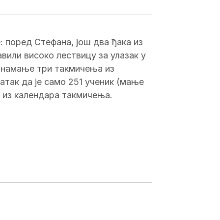
: поред Стефана, још два ђака из
авили високо лествицу за улазак у
 намање три такмичења из
атак да je само 251 ученик (мање
а из календара такмичења.