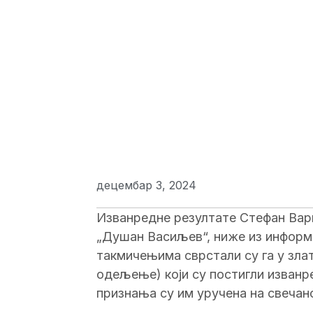
СРБИЈЕ
децембар 3, 2024
Изванредне резултате Стефан Варг
„Душан Васиљев“, ниже из информа
такмичењима сврстали су га у зла
одељење) који су постигли изванр
признања су им уручена на свечан