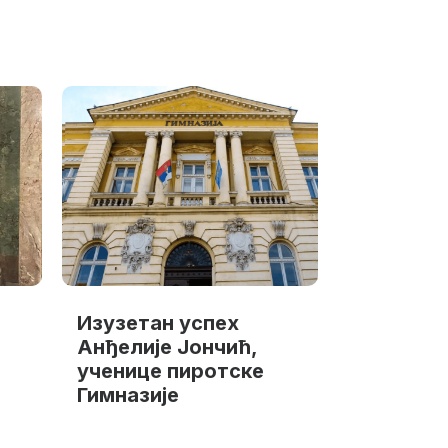
Изузетан успех
Анђелије Јончић,
ученице пиротске
Гимназије