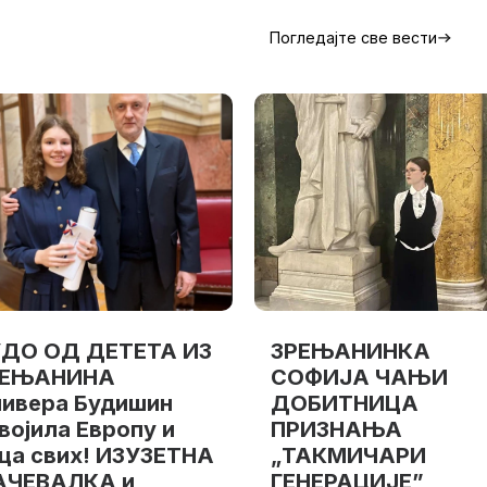
Погледајте све вести
ДО ОД ДЕТЕТА ИЗ
ЗРЕЊАНИНКА
РЕЊАНИНА
СОФИЈА ЧАЊИ
ивера Будишин
ДОБИТНИЦА
војила Европу и
ПРИЗНАЊА
ца свих! ИЗУЗЕТНА
„ТАКМИЧАРИ
АЧЕВАЛКА и
ГЕНЕРАЦИЈЕ”