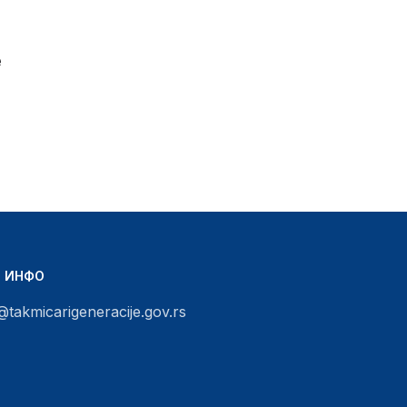
е
Т ИНФО
@takmicarigeneracije.gov.rs