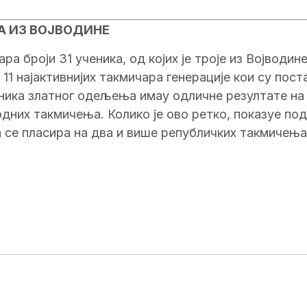
А ИЗ ВОЈВОДИНЕ
 броји 31 ученика, од којих је троје из Војводине
11 најактивнијих такмичара генерације кои су пост
еника златног одељења имау одличне резултате на
них такмичења. Колико je ово ретко, показуе под
да се пласира на два и више републичких такмичењ