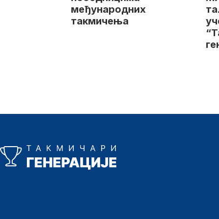
међународних
та
такмичења
уч
“Т
ге