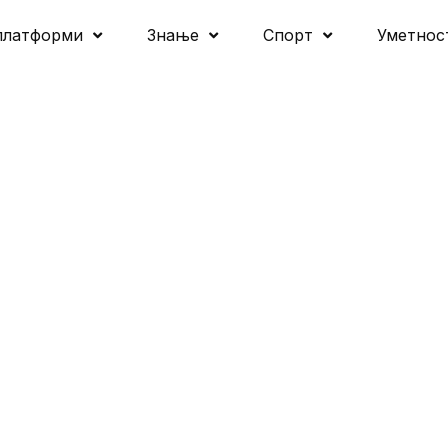
платформи
Знање
Спорт
Уметнос
 У
ЕЉЕЊУ