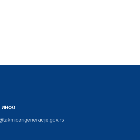
Т ИНФО
@takmicarigeneracije.gov.rs