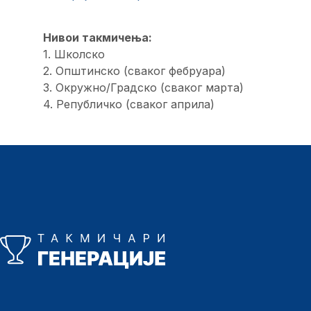
Нивои такмичења:
1. Школско
2. Општинско (сваког фебруара)
3. Окружно/Градско (сваког марта)
4. Републичко (сваког априла)