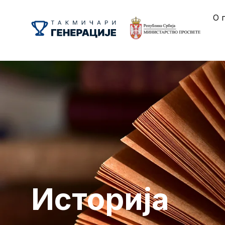
О 
Историја