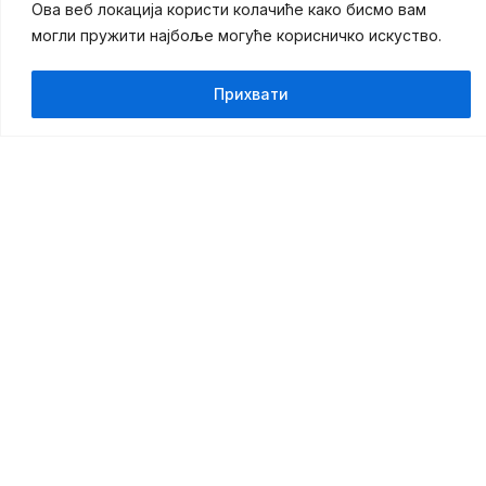
Ова веб локација користи колачиће како бисмо вам
могли пружити најбоље могуће корисничко искуство.
Најновије вести
Прихвати
Светосавска награда 2026