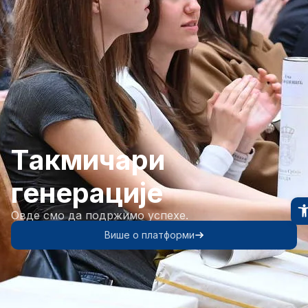
Tакмичари
генерације
Овде смо да подржимо успехе.
Више о платформи