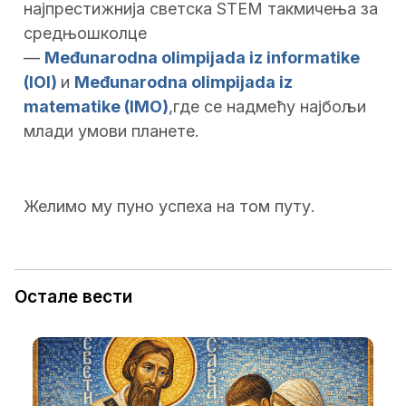
најпрестижнија светска STEM такмичења за
средњошколце
—
Međunarodna olimpijada iz informatike
(IOI)
и
Međunarodna olimpijada iz
matematike (IMO)
,
где се надмећу најбољи
млади умови планете.
Желимо му пуно успеха на том путу.
Остале вести