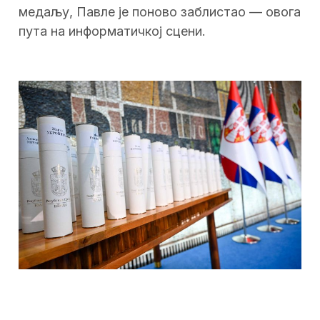
медаљу, Павле је поново заблистао — овога
пута на информатичкој сцени.