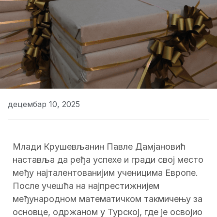
децембар 10, 2025
Млади Крушевљанин Павле Дамјановић
наставља да ређа успехе и гради свој место
међу најталентованијим ученицима Европе.
После учешћа на најпрестижнијем
међународном математичком такмичењу за
основце, одржаном у Турској, где је освојио