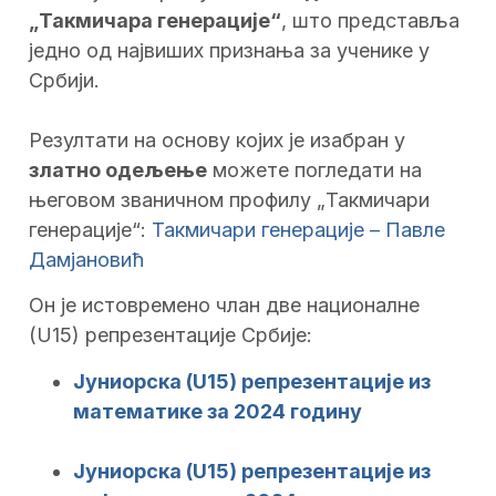
„Такмичара генерације“
, што представља
једно од највиших признања за ученике у
Србији.
Резултати на основу којих је изабран у
златно одељење
можете погледати на
његовом званичном профилу „Такмичари
генерације“:
Такмичари генерације – Павле
Дамјановић
Он је истовремено члан две националне
(U15) репрезентације Србије:
Јуниорска (U15) репрезентације из
математике за 2024 годину
Јуниорска (U15) репрезентације из