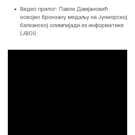
Видео прилог: Павле Дамјановић
освојио бронзану медаљу на Јуниорској
балканској олимпијади из информатике
(JBOI)