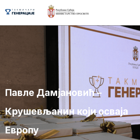
Павле Дамјановић –
Крушевљанин који осваја
Европу