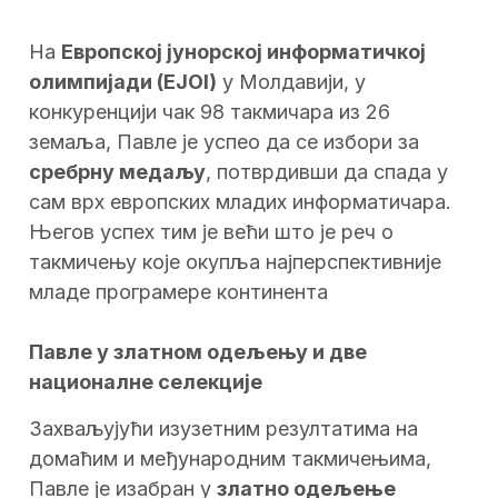
На
Европској јунорској информатичкој
олимпијади (EJOI)
у Молдавији, у
конкуренцији чак 98 такмичара из 26
земаља, Павле је успео да се избори за
сребрну медаљу
, потврдивши да спада у
сам врх европских младих информатичара.
Његов успех тим је већи што је реч о
такмичењу које окупља најперспективније
младе програмере континента
Павле у златном одељењу и две
националне селекције
Захваљујући изузетним резултатима на
домаћим и међународним такмичењима,
Павле је изабран у
златно одељење