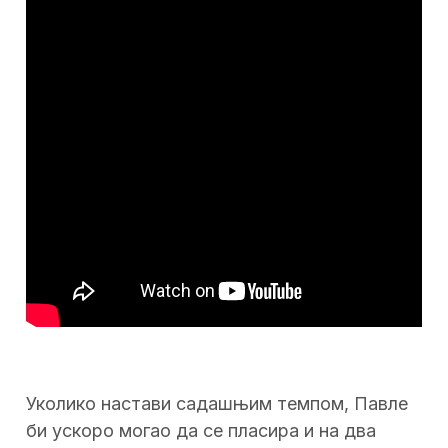
Уколико настави садашњим темпом, Павле
би ускоро могао да се пласира и на два