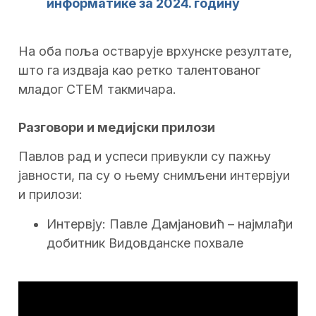
информатике
за 2024. годину
На оба поља остварује врхунске резултате,
што га издваја као ретко талентованог
младог СТЕМ такмичара.
Разговори и медијски прилози
Павлов рад и успеси привукли су пажњу
јавности, па су о њему снимљени интервјуи
и прилози:
Интервју: Павле Дамјановић – најмлађи
добитник Видовданске похвале