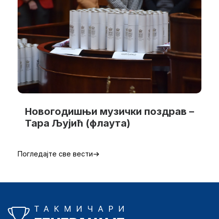
Новогодишњи музички поздрав –
Тара Љујић (флаута)
Погледајте све вести