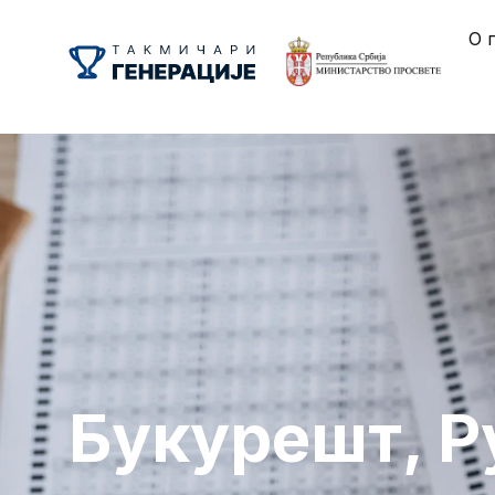
О 
Букурешт, Р