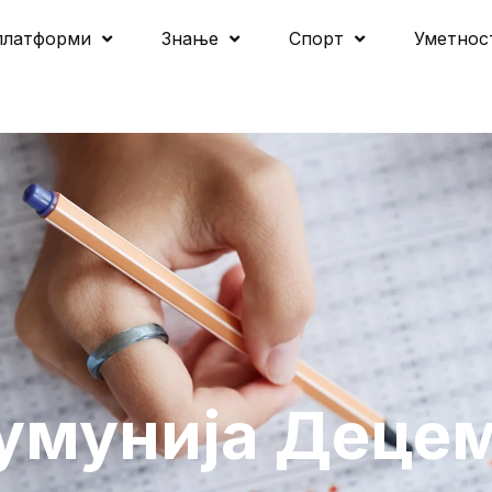
платформи
Знање
Спорт
Уметнос
умунија Децем