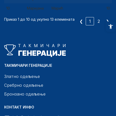
10
Маријана
Марић
10
Приказ 1 до 10 од укупно 13 елемената
❮
1
2
❯
O
ТАКМИЧАРИ ГЕНЕРАЦИЈЕ
Златно одељење
Сребрно одељење
Бронзано одељење
КОНТАКТ ИНФО