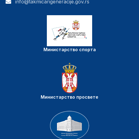
info@takmicarigeneracije.gov.rs
Министарство спорта
Министарство просвете