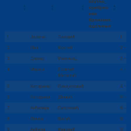
златно,
сребрно
или
бронзано
одељење
1
Јелена
Лазовић
1
2
Леа
Крстић
2 - 3
3
Давид
Ракоњац
2 - 3
4
Марија
Главчић
4 - 5
Милетић
5
Катарина
Панајотовић
4 - 5
6
Катарина
Димић
6 - 7
7
Анђелија
Петровић
6 - 7
8
Ленка
Васић
8
9
Анђела
Ивковић
9