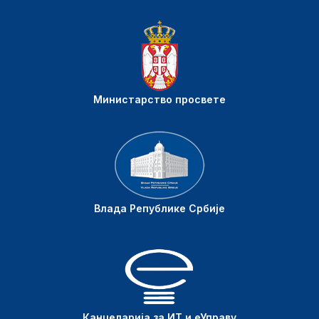
Министарство просвете
Влада Републике Србије
Канцеларија за ИТ и еУправу