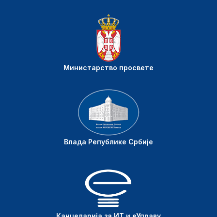
Министарство просвете
Влада Републике Србије
Канцеларија за ИТ и еУправу