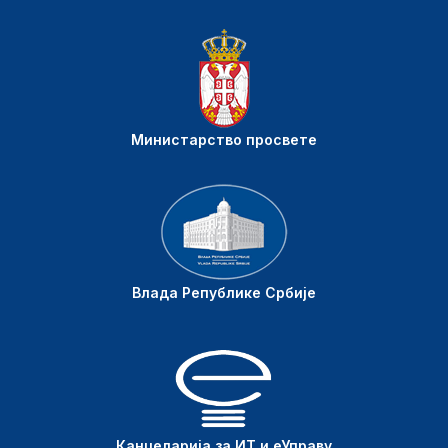
Министарство просвете
Влада Републике Србије
Канцеларија за ИТ и еУправу