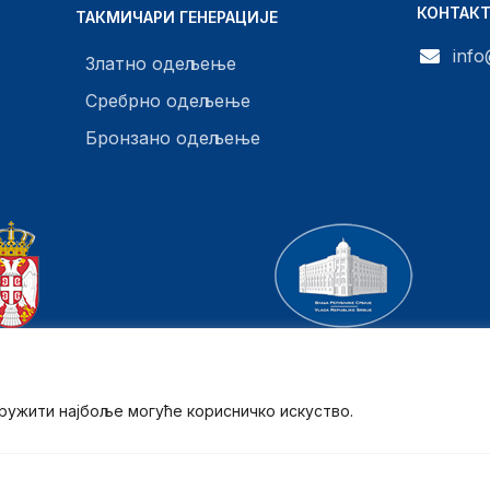
КОНТАК
ТАКМИЧАРИ ГЕНЕРАЦИЈЕ
info
Златно одељење
Сребрно одељење
Бронзано одељење
тво просвете
Влада Републике Србије
пружити најбоље могуће корисничко искуство.
Copyright 2026 © Сва права задржана.