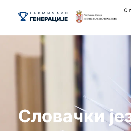
О 
Словачки је