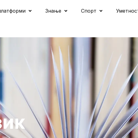
платформи
Знање
Спорт
Уметнос
зик