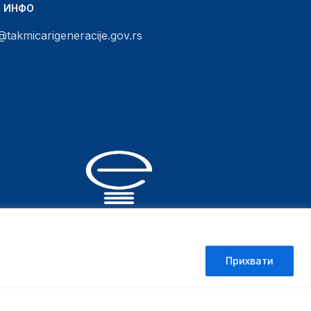
Т ИНФО
@takmicarigeneracije.gov.rs
Канцеларија за ИТ и еУправу
Прихвати